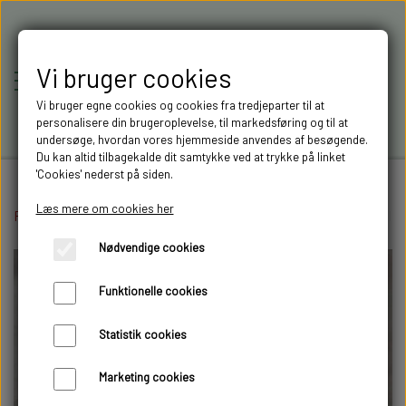
Vi bruger cookies
Vi bruger egne cookies og cookies fra tredjeparter til at
personalisere din brugeroplevelse, til markedsføring og til at
undersøge, hvordan vores hjemmeside anvendes af besøgende.
Du kan altid tilbagekalde dit samtykke ved at trykke på linket
'Cookies' nederst på siden.
Læs mere om cookies her
Forside
Lastbil opbygning
RC-MODELLER,
Stænklapper
Stænklappe SCANIA (1
Nødvendige cookies
MODELTRUCKS,
Funktionelle cookies
MODELLASTBILER & 3D
Statistik cookies
FILAMENT I AARHUS M.FL.
Marketing cookies