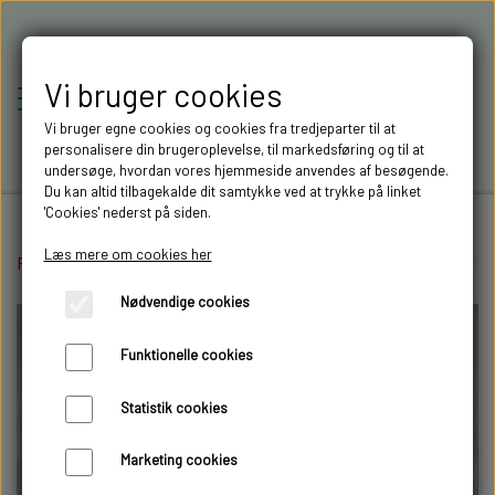
Vi bruger cookies
Vi bruger egne cookies og cookies fra tredjeparter til at
personalisere din brugeroplevelse, til markedsføring og til at
undersøge, hvordan vores hjemmeside anvendes af besøgende.
Du kan altid tilbagekalde dit samtykke ved at trykke på linket
'Cookies' nederst på siden.
Læs mere om cookies her
Forside
Lastbil opbygning
RC-MODELLER,
Stænklapper
Stænklappe SCANIA (1
Nødvendige cookies
MODELTRUCKS,
Funktionelle cookies
MODELLASTBILER & 3D
Statistik cookies
FILAMENT I AARHUS M.FL.
Marketing cookies