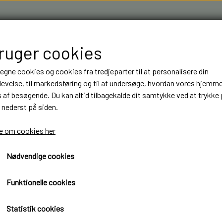
bruger cookies
 egne cookies og cookies fra tredjeparter til at personalisere din
evelse, til markedsføring og til at undersøge, hvordan vores hjemm
af besøgende. Du kan altid tilbagekalde dit samtykke ved at trykke 
 nederst på siden.
R & 3D FILAMENT I AARHUS M.FL.
OM OS
KONTAKT
 om cookies her
Nødvendige cookies
NT
NT
BYGGESÆT
BYGGESÆT
ELEKTRONIK
ELEKTRONIK
oder 5 mm med modstand og ledning BLÅ
LASTBILER
LASTBILER
DIODER
DIODER
Lysdioder 5 mm med modst
Funktionelle cookies
TRAILER
TRAILER
LEDNINGER
LEDNINGER
39,95 kr.
Statistik cookies
ANHÆNGER
ANHÆNGER
KRYMPEFLEX OG SPIRAL SLANGE
KRYMPEFLEX OG SPIRAL SLANGE