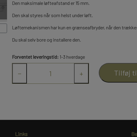
LYGTER OG LYSPRINT
LYGTER OG LYSPRINT
Den maksimale løfteafstand er 15 mm.
DIVERSE ELEKTRONIK
DIVERSE ELEKTRONIK
Den skal styres når som helst under løft.
BLINK MODULER
BLINK MODULER
Løftemekanismen har kun en grænseafbryder, når den trækkes
SMD
SMD
Du skal selv bore og installere den.
LYS OG BLINK MODULER
LYS OG BLINK MODULER
LYSMODUL
LYSMODUL
Forventet leveringstid:
1-3 hverdage
NG
NG
TILBEHØR
TILBEHØR
HYDRAULIK
HYDRAULIK
Tilføj t
−
+
BOR OG SNITTAPPER
BOR OG SNITTAPPER
LEIMBACH
LEIMBACH
VÆRKTØJ
VÆRKTØJ
LESU
LESU
DIV.
DIV.
HYDRAULIK TILBEH
HYDRAULIK TILBEH
Links
Be