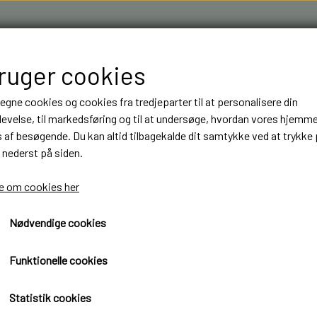
bruger cookies
 egne cookies og cookies fra tredjeparter til at personalisere din
evelse, til markedsføring og til at undersøge, hvordan vores hjemm
af besøgende. Du kan altid tilbagekalde dit samtykke ved at trykke 
 nederst på siden.
R & 3D FILAMENT I AARHUS M.FL.
OM OS
KONTAKT
 om cookies her
Nødvendige cookies
NT
NT
BYGGESÆT
BYGGESÆT
ELEKTRONIK
ELEKTRONIK
gaksel ophængs løftesæt til 1/14 RC lastbil 6X2 Tamiya
LASTBILER
LASTBILER
DIODER
DIODER
Bagaksel ophængs løftesæt t
Funktionelle cookies
TRAILER
TRAILER
LEDNINGER
LEDNINGER
6X2 Tamiya
Statistik cookies
ANHÆNGER
ANHÆNGER
KRYMPEFLEX OG SPIRAL SLANGE
KRYMPEFLEX OG SPIRAL SLANGE