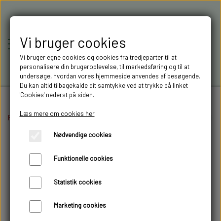
Vi bruger cookies
Vi bruger egne cookies og cookies fra tredjeparter til at
personalisere din brugeroplevelse, til markedsføring og til at
undersøge, hvordan vores hjemmeside anvendes af besøgende.
Du kan altid tilbagekalde dit samtykke ved at trykke på linket
'Cookies' nederst på siden.
Læs mere om cookies her
Forside
Elektronik
RC-MODELLER,
Batterier og tilbehør
Balance forlænger ka
Nødvendige cookies
MODELTRUCKS,
Funktionelle cookies
MODELLASTBILER & 3D
Statistik cookies
FILAMENT I AARHUS M.FL.
Marketing cookies