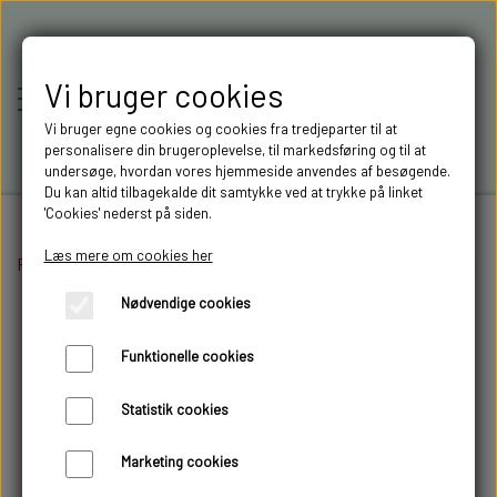
Vi bruger cookies
Vi bruger egne cookies og cookies fra tredjeparter til at
personalisere din brugeroplevelse, til markedsføring og til at
undersøge, hvordan vores hjemmeside anvendes af besøgende.
Du kan altid tilbagekalde dit samtykke ved at trykke på linket
'Cookies' nederst på siden.
Læs mere om cookies her
Forside
Elektronik
RC-MODELLER,
Lygter og lysprint
Lygteprint
Belysning pr
Nødvendige cookies
MODELTRUCKS,
Funktionelle cookies
MODELLASTBILER & 3D
Statistik cookies
FILAMENT I AARHUS M.FL.
Marketing cookies