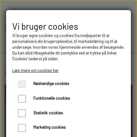
Vi bruger cookies
Vi bruger egne cookies og cookies fra tredjeparter til at
personalisere din brugeroplevelse, til markedsføring og til at
undersøge, hvordan vores hjemmeside anvendes af besøgende.
Du kan altid tilbagekalde dit samtykke ved at trykke på linket
'Cookies' nederst på siden.
Læs mere om cookies her
Forside
3D Filament
RC-MODELLER,
PLA 1,75 mm Silke Hvid.
Nødvendige cookies
MODELTRUCKS,
Funktionelle cookies
MODELLASTBILER & 3D
Statistik cookies
FILAMENT I AARHUS M.FL.
Marketing cookies