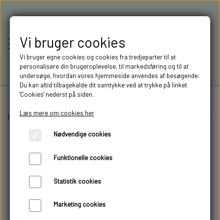
Vi bruger cookies
Vi bruger egne cookies og cookies fra tredjeparter til at
personalisere din brugeroplevelse, til markedsføring og til at
undersøge, hvordan vores hjemmeside anvendes af besøgende.
Du kan altid tilbagekalde dit samtykke ved at trykke på linket
'Cookies' nederst på siden.
Læs mere om cookies her
Forside
Elektronik
RC-MODELLER,
SMD
SMD 0402 ORANGE med ledning og mod
Nødvendige cookies
MODELTRUCKS,
Funktionelle cookies
MODELLASTBILER & 3D
Statistik cookies
FILAMENT I AARHUS M.FL.
Marketing cookies