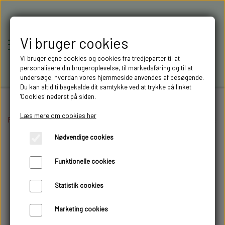
Vi bruger cookies
Vi bruger egne cookies og cookies fra tredjeparter til at
personalisere din brugeroplevelse, til markedsføring og til at
undersøge, hvordan vores hjemmeside anvendes af besøgende.
Du kan altid tilbagekalde dit samtykke ved at trykke på linket
'Cookies' nederst på siden.
Læs mere om cookies her
Forside
Elektronik
RC-MODELLER,
Lygter og lysprint
Lygteprint
Top projektø
Nødvendige cookies
MODELTRUCKS,
Funktionelle cookies
MODELLASTBILER & 3D
Statistik cookies
FILAMENT I AARHUS M.FL.
Marketing cookies