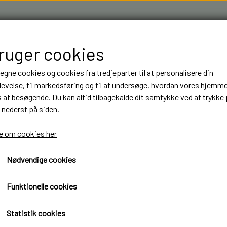
bruger cookies
 egne cookies og cookies fra tredjeparter til at personalisere din
evelse, til markedsføring og til at undersøge, hvordan vores hjemm
af besøgende. Du kan altid tilbagekalde dit samtykke ved at trykke 
 nederst på siden.
R & 3D FILAMENT I AARHUS M.FL.
OM OS
KONTAKT
 om cookies her
Nødvendige cookies
NT
NT
BYGGESÆT
BYGGESÆT
ELEKTRONIK
ELEKTRONIK
LASTBILER
LASTBILER
DIODER
DIODER
Funktionelle cookies
TRAILER
TRAILER
LEDNINGER
LEDNINGER
Statistik cookies
ANHÆNGER
ANHÆNGER
KRYMPEFLEX OG SPIRAL SLANGE
KRYMPEFLEX OG SPIRAL SLANGE