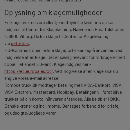
Oplysning om klagemuligheder
En klage over en vare eller tjenesteydelse købt hos os kan
indgives til Center for Klageløsning, Nævnenes Hus, Toldboden
2, 8800 Viborg. Du kan klage til Center for Klageløsning
via
dette link
.
EU-Kommissionen online klageportal kan også anvendes ved
indgivelse af en klage. Det er særlig relevant for forbrugere med
bopæl i et andet EU-land. Klage indgives her -
https://ec.europa.eu/odr
. Ved indgivelse af en klage skal du
angive vores e-mail adresse
Rcmodeltruck.dk modtager betaling med VISA-Dankort, VISA,
VISA Electron, Mastercard, Mobilpay. Betalingen vil først blive
trukket på din konto, når varen afsendes. Alle beløb er i DKK.
Danske kroner og incl. moms. Der tages forbehold for prisfejl
og udsolgte/udgåede varer.