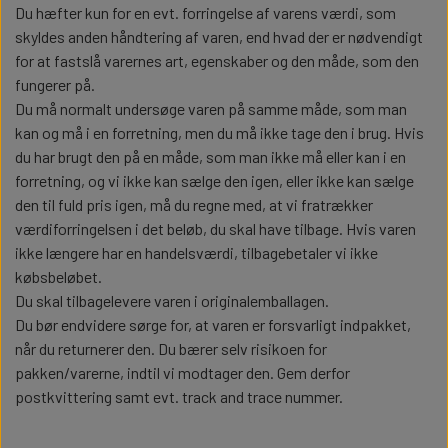
Du hæfter kun for en evt. forringelse af varens værdi, som
skyldes anden håndtering af varen, end hvad der er nødvendigt
BLINK MODULER
LYGTEPRINT
DIVERSE ELEKTRONIK
SLINGER LYGTER
for at fastslå varernes art, egenskaber og den måde, som den
fungerer på.
ARBEJDSLAMPER
SOLSKÆRME
SMD
Du må normalt undersøge varen på samme måde, som man
BLINK MODULER
LYGTEPRINT
kan og må i en forretning, men du må ikke tage den i brug. Hvis
du har brugt den på en måde, som man ikke må eller kan i en
SIDEMARKERINGS LAMPER
LYS OG BLINK MODULER
forretning, og vi ikke kan sælge den igen, eller ikke kan sælge
ARBEJDSLAMPER
SOLSKÆRME
SMD
den til fuld pris igen, må du regne med, at vi fratrækker
værdiforringelsen i det beløb, du skal have tilbage. Hvis varen
KOFANGER OG BAGLYGTER
LYSMODUL
ikke længere har en handelsværdi, tilbagebetaler vi ikke
SIDEMARKERINGS LAMPER
LYS OG BLINK MODULER
købsbeløbet.
Du skal tilbagelevere varen i originalemballagen.
LOW BAR
KOFANGER OG BAGLYGTER
LYSMODUL
Du bør endvidere sørge for, at varen er forsvarligt indpakket,
når du returnerer den. Du bærer selv risikoen for
pakken/varerne, indtil vi modtager den. Gem derfor
STYLING
LOW BAR
postkvittering samt evt. track and trace nummer.