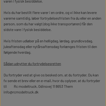
3D FILAMENT
varen i fysisk besiddelse.
Hvis du har bestilt flere varer i en ordre, og vi ikke kan levere
ELEKTRONIK
LASTBILER
BYGGESÆT
varerne samtidig, løber fortrydelsesfristen fra du eller en anden
person, som du har valgt (dog ikke transportøren) får den
LASTBIL OPBYGNING
2 AKSLET
TRAILER
DIODER
sidste vare i fysisk besiddelse.
ELEKTRONIK
LASTBILER
Hvis fristen udløber på en helligdag, lørdag, grundlovsdag,
TRAILER OG PÅHÆNGSVOGN
DÆK OG FÆLGE
1,8 MM DIODE
ANHÆNGER
LEDNINGER
3 AKSLET
juleaftensdag eller nytårsaftensdag forlænges fristen til den
LASTBIL OPBYGNING
2 AKSLET
TRAILER
DIODER
følgende hverdag.
OPBYGNING
KRYMPEFLEX OG SPIRAL SLANGE
2,0 MM DIODER
4 AKSLET
KARDAN
Sådan udnytter du fortrydelsesretten
TRAILER OG PÅHÆNGSVOGN
DÆK OG FÆLGE
1,8 MM DIODE
ANHÆNGER
LEDNINGER
3 AKSLET
DÆK OG FÆLGE
TILBEHØR
OPBYGNING
Du fortryder ved at give os besked om, at du fortryder. Du kan
AKSLER OG STYRTØJ
MODSTANDE
3 MM DIODE
KRYMPEFLEX OG SPIRAL SLANGE
2,0 MM DIODER
4 AKSLET
KARDAN
fx sende et brev eller en e-mail, hvor du oplyser, at du fortryder
BOR OG SNITTAPPER
KONGEBOLT
HYDRAULIK
til Rc modeltruck, Odinsvej 11 8653 Them
DÆK OG FÆLGE
TILBEHØR
info@rcmodeltruck.dk
FØRERHUS TILBEHØR
2X5 MM DIODER
ROTORBLINK
AKSLER OG STYRTØJ
MODSTANDE
3 MM DIODE
KÆDER, WIRE OG TILBEHØR
TIP SYSTEMER
LEIMBACH
VÆRKTØJ
BOR OG SNITTAPPER
KONGEBOLT
HYDRAULIK