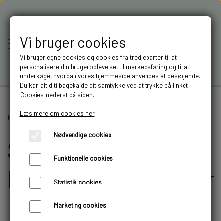
Vi bruger cookies
Vi bruger egne cookies og cookies fra tredjeparter til at
personalisere din brugeroplevelse, til markedsføring og til at
undersøge, hvordan vores hjemmeside anvendes af besøgende.
Du kan altid tilbagekalde dit samtykke ved at trykke på linket
'Cookies' nederst på siden.
Læs mere om cookies her
Forside
Salgs- og leveringsbetingelser
RC-MODELLER,
Nødvendige cookies
Salgs- og
MODELTRUCKS,
Funktionelle cookies
MODELLASTBILER & 3D
leveringsbetingelser
Statistik cookies
FILAMENT I AARHUS M.FL.
Marketing cookies