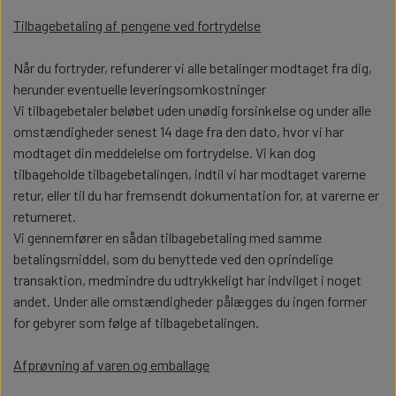
PLADER
MASKINER
TILBEHØR
Tilbagebetaling af pengene ved fortrydelse
HØJTALERE OG LYD MODULER
MAN TGX
BATTERIER OG TILBEHØR
SCANIA R620
Når du fortryder, refunderer vi alle betalinger modtaget fra dig,
PLADER
herunder eventuelle leveringsomkostninger
INFRARØD OG BLUETOOTH
MERCEDES ACTROS
HØJTALERE OG LYD MODULER
MAN TGX
Vi tilbagebetaler beløbet uden unødig forsinkelse og under alle
MODULER
omstændigheder senest 14 dage fra den dato, hvor vi har
modtaget din meddelelse om fortrydelse. Vi kan dog
VOLVO FH16
INFRARØD OG BLUETOOTH
MERCEDES ACTROS
tilbageholde tilbagebetalingen, indtil vi har modtaget varerne
MOTORER
retur, eller til du har fremsendt dokumentation for, at varerne er
MODULER
returneret.
VOLVO FH16
Vi gennemfører en sådan tilbagebetaling med samme
SENDER OG MODTAGER
betalingsmiddel, som du benyttede ved den oprindelige
MOTORER
transaktion, medmindre du udtrykkeligt har indvilget i noget
andet. Under alle omstændigheder pålægges du ingen former
LYGTER OG LYSPRINT
SENDER OG MODTAGER
for gebyrer som følge af tilbagebetalingen.
Afprøvning af varen og emballage
DIVERSE ELEKTRONIK
SLINGER LYGTER
LYGTER OG LYSPRINT