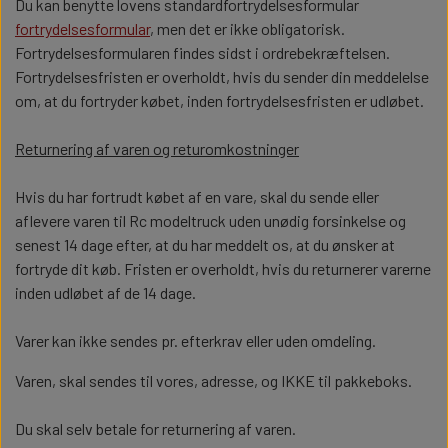
Du kan benytte lovens standardfortrydelsesformular
CHASSIS TILBEHØR
5 MM DIODER
BACKFIRE
FØRERHUS TILBEHØR
2X5 MM DIODER
ROTORBLINK
fortrydelsesformular
, men det er ikke obligatorisk.
GODS OG PALLER
SKÆRME
LESU
DIV.
Fortrydelsesformularen findes sidst i ordrebekræftelsen.
KÆDER, WIRE OG TILBEHØR
TIP SYSTEMER
LEIMBACH
VÆRKTØJ
Fortrydelsesfristen er overholdt, hvis du sender din meddelelse
SERVO OG SERVO KABLER
TIP SYSTEMER
OPHÆNG
CHASSIS TILBEHØR
5 MM DIODER
BACKFIRE
om, at du fortryder købet, inden fortrydelsesfristen er udløbet.
HYDRAULIK TILBEHØR
MÆRKER
AKSLER
GODS OG PALLER
SKÆRME
LESU
DIV.
Returnering af varen og returomkostninger
STIK OG KABLER
STÆNKLAPPER
SERVO OG SERVO KABLER
TIP SYSTEMER
OPHÆNG
MALING OG TILBEHØR
CHASSIS OPBYGNING
Hvis du har fortrudt købet af en vare, skal du sende eller
HYDRAULIK TILBEHØR
MÆRKER
AKSLER
FARTREGULATORE OG LYSMODULER
CONTAINER
aflevere varen til Rc modeltruck uden unødig forsinkelse og
STIK OG KABLER
STÆNKLAPPER
senest 14 dage efter, at du har meddelt os, at du ønsker at
DIVERSE PLAST ARK
VALLEJO
TRÆK
MALING OG TILBEHØR
CHASSIS OPBYGNING
fortryde dit køb. Fristen er overholdt, hvis du returnerer varerne
ON/OFF MODULER
PLAST ARK
inden udløbet af de 14 dage.
FARTREGULATORE OG LYSMODULER
CONTAINER
TAMIYA SPRAYMALING
DIVERSE PLAST ARK
VALLEJO
TRÆK
Varer kan ikke sendes pr. efterkrav eller uden omdeling.
TILBEHØR TIL ENTREPRENØR
SCANIA 770S
LADERE
ON/OFF MODULER
PLAST ARK
Varen, skal sendes til vores, adresse, og IKKE til pakkeboks.
MASKINER
TILBEHØR
TAMIYA SPRAYMALING
BATTERIER OG TILBEHØR
SCANIA R620
Du skal selv betale for returnering af varen.
TILBEHØR TIL ENTREPRENØR
SCANIA 770S
LADERE