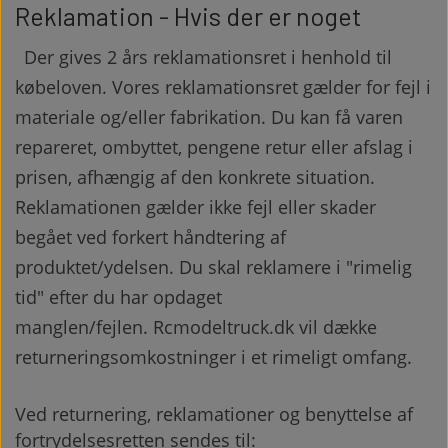
LYSSÆT TAMIYA SCANIA S770
STYLING
Reklamation - Hvis der er noget
Der gives 2 års reklamationsret i henhold til
LYSSÆT TAMIYA SCANIA S770
købeloven. Vores reklamationsret gælder for fejl i
materiale og/eller fabrikation. Du kan få varen
repareret, ombyttet, pengene retur eller afslag i
prisen, afhængig af den konkrete situation.
Reklamationen gælder ikke fejl eller skader
begået ved forkert håndtering af
produktet/ydelsen. Du skal reklamere i "rimelig
tid" efter du har opdaget
manglen/fejlen.
Rcmodeltruck.dk
vil dække
returneringsomkostninger i et rimeligt omfang.
Ved returnering, reklamationer og benyttelse af
fortrydelsesretten sendes til: