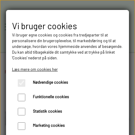
Vi bruger cookies
Vi bruger egne cookies og cookies fra tredjeparter til at
personalisere din brugeroplevelse, til markedsføring og til at
undersøge, hvordan vores hjemmeside anvendes af besøgende.
Du kan altid tilbagekalde dit samtykke ved at trykke på linket
'Cookies' nederst på siden.
Læs mere om cookies her
Forside
Byggesæt
RC-MODELLER,
Trailer
Carson tip trailer
Nødvendige cookies
MODELTRUCKS,
Funktionelle cookies
MODELLASTBILER & 3D
Statistik cookies
FILAMENT I AARHUS M.FL.
Marketing cookies