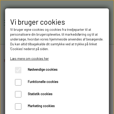
Vi bruger cookies
Vi bruger egne cookies og cookies fra tredjeparter til at
personalisere din brugeroplevelse, til markedsføring og til at
undersøge, hvordan vores hjemmeside anvendes af besøgende.
Du kan altid tilbagekalde dit samtykke ved at trykke på linket
'Cookies' nederst på siden.
Læs mere om cookies her
Forside
Lastbil opbygning
RC-MODELLER,
Kardan
Kardan 23 mm 5/6
Nødvendige cookies
MODELTRUCKS,
Funktionelle cookies
MODELLASTBILER & 3D
Statistik cookies
FILAMENT I AARHUS M.FL.
Marketing cookies