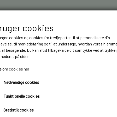
bruger cookies
 egne cookies og cookies fra tredjeparter til at personalisere din
evelse, til markedsføring og til at undersøge, hvordan vores hjemm
af besøgende. Du kan altid tilbagekalde dit samtykke ved at trykke 
 nederst på siden.
R & 3D FILAMENT I AARHUS M.FL.
OM OS
KONTAKT
 om cookies her
Nødvendige cookies
NT
NT
BYGGESÆT
BYGGESÆT
ELEKTRONIK
ELEKTRONIK
50 mm
LASTBILER
LASTBILER
DIODER
DIODER
Kardan 43-50 mm
Funktionelle cookies
TRAILER
TRAILER
LEDNINGER
LEDNINGER
299,00 kr.
Statistik cookies
ANHÆNGER
ANHÆNGER
KRYMPEFLEX OG SPIRAL SLANGE
KRYMPEFLEX OG SPIRAL SLANGE