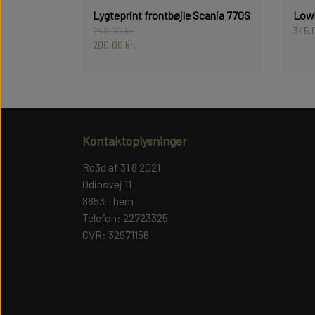
Lygteprint frontbøjle Scania 770S
Lowb
249,00 kr.
345,0
200,00 kr.
Kontaktoplysninger
Rc3d af 31 8 2021
Odinsvej 11
8653 Them
Telefon: 22723325
CVR: 32971156