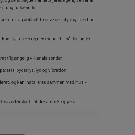
 et tungt udseende.
el-drift og dobbelt frontaksel-styring. Den har
 – kan flyttes op og ned manuelt – på den anden
arat tilgængelig 4-kanals sender.
KÆDER, WIRE OG TILBEHØR
KÆDER, WIRE OG TILBEHØR
at) tilbyder lys, lyd og vibration.
deret, og kan installeres sammen med Multi-
ØR
ØR
taloverførsler til at dekorere kroppen.