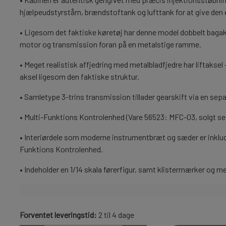
LYGTER OG LYSPRINT
LYGTER OG LYSPRINT
hjælpeudstyrstårn, brændstoftank og lufttank for at give den
DIVERSE ELEKTRONIK
DIVERSE ELEKTRONIK
• Ligesom det faktiske køretøj har denne model dobbelt bagaks
BLINK MODULER
BLINK MODULER
motor og transmission foran på en metalstige ramme.
SMD
SMD
• Meget realistisk affjedring med metalbladfjedre har liftaksel
LYS OG BLINK MODULER
LYS OG BLINK MODULER
aksel ligesom den faktiske struktur.
LYSMODUL
LYSMODUL
• Samletype 3-trins transmission tillader gearskift via en sep
NG
NG
TILBEHØR
TILBEHØR
HYDRAULIK
HYDRAULIK
• Multi-Funktions Kontrolenhed (Vare 56523: MFC-03, solgt separ
BOR OG SNITTAPPER
BOR OG SNITTAPPER
LEIMBACH
LEIMBACH
• Interiørdele som moderne instrumentbræt og sæder er inklu
VÆRKTØJ
VÆRKTØJ
LESU
LESU
Funktions Kontrolenhed.
DIV.
DIV.
HYDRAULIK TILBEH
HYDRAULIK TILBEH
• Indeholder en 1/14 skala førerfigur, samt klistermærker og me
Forventet leveringstid:
2 til 4 dage