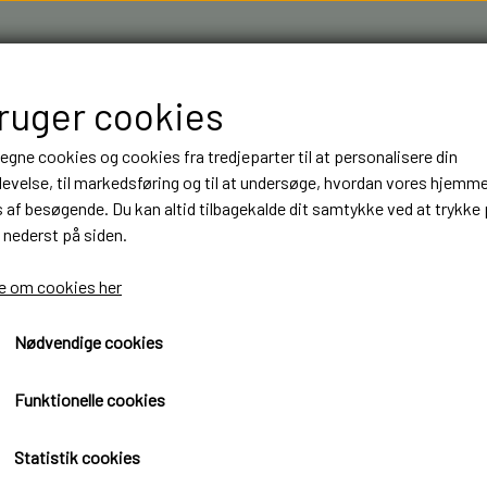
bruger cookies
 egne cookies og cookies fra tredjeparter til at personalisere din
evelse, til markedsføring og til at undersøge, hvordan vores hjemm
af besøgende. Du kan altid tilbagekalde dit samtykke ved at trykke 
 nederst på siden.
R & 3D FILAMENT I AARHUS M.FL.
OM OS
KONTAKT
 om cookies her
Nødvendige cookies
NT
NT
BYGGESÆT
BYGGESÆT
ELEKTRONIK
ELEKTRONIK
770S 8x4/4
LASTBILER
LASTBILER
DIODER
DIODER
Scania 770S 8x4/4
Funktionelle cookies
TRAILER
TRAILER
LEDNINGER
LEDNINGER
5.210,00 kr.
Statistik cookies
ANHÆNGER
ANHÆNGER
KRYMPEFLEX OG SPIRAL SLANGE
KRYMPEFLEX OG SPIRAL SLANGE