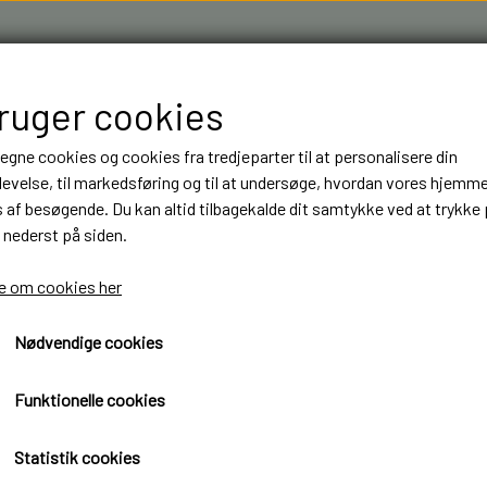
bruger cookies
 egne cookies og cookies fra tredjeparter til at personalisere din
evelse, til markedsføring og til at undersøge, hvordan vores hjemm
af besøgende. Du kan altid tilbagekalde dit samtykke ved at trykke 
 nederst på siden.
R & 3D FILAMENT I AARHUS M.FL.
OM OS
KONTAKT
 om cookies her
Nødvendige cookies
NT
NT
BYGGESÆT
BYGGESÆT
ELEKTRONIK
ELEKTRONIK
rk navhætter front ver 4
LASTBILER
LASTBILER
DIODER
DIODER
Verkerk navhætter front ve
Funktionelle cookies
TRAILER
TRAILER
LEDNINGER
LEDNINGER
75,00 kr.
Statistik cookies
ANHÆNGER
ANHÆNGER
KRYMPEFLEX OG SPIRAL SLANGE
KRYMPEFLEX OG SPIRAL SLANGE