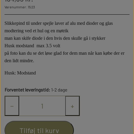
3D FILAMENT
Varenummer: 1523
ELEKTRONIK
LASTBILER
BYGGESÆT
Slikkepind til under spejle laver af alu med dioder og glas
modtering ved et hul og en møtrik
LASTBIL OPBYGNING
2 AKSLET
TRAILER
DIODER
man kan skife diode i den hvis den skulle gå i stykker
ELEKTRONIK
LASTBILER
Husk modstand max 3.5 volt
på foto kan du se det løse glad for dem man når kan købe der er
TRAILER OG PÅHÆNGSVOGN
DÆK OG FÆLGE
1,8 MM DIODE
ANHÆNGER
LEDNINGER
3 AKSLET
LASTBIL OPBYGNING
2 AKSLET
TRAILER
DIODER
den lidt mindre.
OPBYGNING
Husk: Modstand
KRYMPEFLEX OG SPIRAL SLANGE
2,0 MM DIODER
4 AKSLET
KARDAN
TRAILER OG PÅHÆNGSVOGN
DÆK OG FÆLGE
1,8 MM DIODE
ANHÆNGER
LEDNINGER
3 AKSLET
DÆK OG FÆLGE
TILBEHØR
Forventet leveringstid:
1-2 dage
OPBYGNING
AKSLER OG STYRTØJ
MODSTANDE
3 MM DIODE
KRYMPEFLEX OG SPIRAL SLANGE
2,0 MM DIODER
4 AKSLET
KARDAN
−
+
BOR OG SNITTAPPER
KONGEBOLT
HYDRAULIK
DÆK OG FÆLGE
TILBEHØR
FØRERHUS TILBEHØR
2X5 MM DIODER
ROTORBLINK
AKSLER OG STYRTØJ
MODSTANDE
3 MM DIODE
KÆDER, WIRE OG TILBEHØR
TIP SYSTEMER
LEIMBACH
VÆRKTØJ
Tilføj til kurv
BOR OG SNITTAPPER
KONGEBOLT
HYDRAULIK