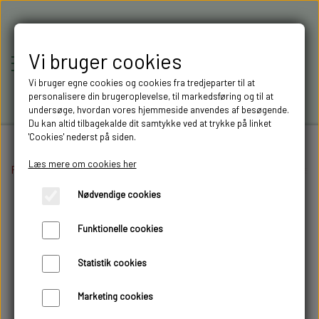
Vi bruger cookies
Vi bruger egne cookies og cookies fra tredjeparter til at
personalisere din brugeroplevelse, til markedsføring og til at
undersøge, hvordan vores hjemmeside anvendes af besøgende.
Du kan altid tilbagekalde dit samtykke ved at trykke på linket
'Cookies' nederst på siden.
Læs mere om cookies her
Forside
Elektronik
RC-MODELLER,
Lygter og lysprint
Sidemarkerings lamper
Nødvendige cookies
MODELTRUCKS,
Funktionelle cookies
MODELLASTBILER & 3D
Statistik cookies
FILAMENT I AARHUS M.FL.
Marketing cookies