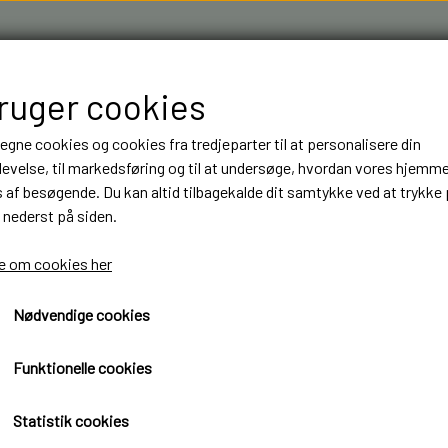
bruger cookies
 egne cookies og cookies fra tredjeparter til at personalisere din
evelse, til markedsføring og til at undersøge, hvordan vores hjemm
af besøgende. Du kan altid tilbagekalde dit samtykke ved at trykke 
 nederst på siden.
R & 3D FILAMENT I AARHUS M.FL.
OM OS
KONTAKT
 om cookies her
Nødvendige cookies
NT
NT
BYGGESÆT
BYGGESÆT
ELEKTRONIK
ELEKTRONIK
LASTBILER
LASTBILER
DIODER
DIODER
Funktionelle cookies
TRAILER
TRAILER
LEDNINGER
LEDNINGER
Statistik cookies
ANHÆNGER
ANHÆNGER
KRYMPEFLEX OG SPIRAL SLANGE
KRYMPEFLEX OG SPIRAL SLANGE