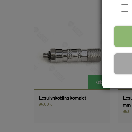
Køb
Lesu lynkobling komplet
Lesu
95,00 kr.
mm s
95,00