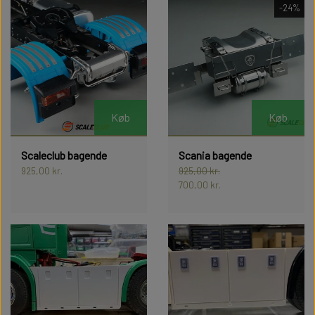
PLADER
-24%
MASKINER
TILBEHØR
HØJTALERE OG LYD MODULER
MAN TGX
BATTERIER OG TILBEHØR
SCANIA R620
PLADER
INFRARØD OG BLUETOOTH
MERCEDES ACTROS
HØJTALERE OG LYD MODULER
MAN TGX
MODULER
Køb
Køb
VOLVO FH16
INFRARØD OG BLUETOOTH
MERCEDES ACTROS
MOTORER
Scaleclub bagende
Scania bagende
MODULER
925,00 kr.
925,00 kr.
VOLVO FH16
700,00 kr.
SENDER OG MODTAGER
MOTORER
LYGTER OG LYSPRINT
SENDER OG MODTAGER
DIVERSE ELEKTRONIK
SLINGER LYGTER
LYGTER OG LYSPRINT