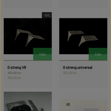
LYSSÆT TAMIYA SCANIA S770
STYLING
-19%
LYSSÆT TAMIYA SCANIA S770
Køb
Køb
G streng V8
G streng universal
185,00 kr.
100,00 kr.
150,00 kr.