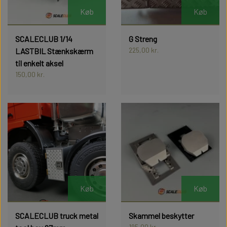
Køb
Køb
SCALECLUB 1/14
G Streng
225,00 kr.
LASTBIL Stænkskærm
til enkelt aksel
150,00 kr.
Køb
Køb
SCALECLUB truck metal
Skammel beskytter
195,00 kr.