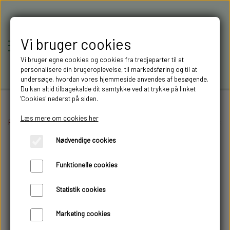
Vi bruger cookies
Vi bruger egne cookies og cookies fra tredjeparter til at
personalisere din brugeroplevelse, til markedsføring og til at
undersøge, hvordan vores hjemmeside anvendes af besøgende.
Du kan altid tilbagekalde dit samtykke ved at trykke på linket
'Cookies' nederst på siden.
Læs mere om cookies her
Forside
Lastbil opbygning
RC-MODELLER,
Chassis tilbehør
G streng universal
Nødvendige cookies
MODELTRUCKS,
Funktionelle cookies
MODELLASTBILER & 3D
Statistik cookies
FILAMENT I AARHUS M.FL.
Marketing cookies