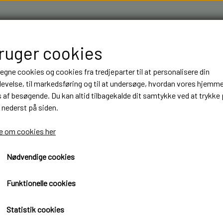
bruger cookies
 egne cookies og cookies fra tredjeparter til at personalisere din
evelse, til markedsføring og til at undersøge, hvordan vores hjemm
af besøgende. Du kan altid tilbagekalde dit samtykke ved at trykke 
 nederst på siden.
R & 3D FILAMENT I AARHUS M.FL.
OM OS
KONTAKT
 om cookies her
Nødvendige cookies
NT
NT
BYGGESÆT
BYGGESÆT
ELEKTRONIK
ELEKTRONIK
 lygte
LASTBILER
LASTBILER
DIODER
DIODER
3 Kammer lygte
Funktionelle cookies
TRAILER
TRAILER
LEDNINGER
LEDNINGER
145,00 kr.
Statistik cookies
ANHÆNGER
ANHÆNGER
KRYMPEFLEX OG SPIRAL SLANGE
KRYMPEFLEX OG SPIRAL SLANGE