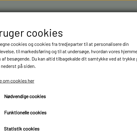
bruger cookies
 egne cookies og cookies fra tredjeparter til at personalisere din
evelse, til markedsføring og til at undersøge, hvordan vores hjemm
af besøgende. Du kan altid tilbagekalde dit samtykke ved at trykke 
 nederst på siden.
R & 3D FILAMENT I AARHUS M.FL.
OM OS
KONTAKT
 om cookies her
Nødvendige cookies
NT
NT
BYGGESÆT
BYGGESÆT
ELEKTRONIK
ELEKTRONIK
er
AIR diode ny model
LASTBILER
LASTBILER
DIODER
DIODER
AIR diode ny model
Funktionelle cookies
TRAILER
TRAILER
LEDNINGER
LEDNINGER
54,00 kr.
Statistik cookies
ANHÆNGER
ANHÆNGER
KRYMPEFLEX OG SPIRAL SLANGE
KRYMPEFLEX OG SPIRAL SLANGE