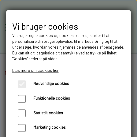
Vi bruger cookies
Vi bruger egne cookies og cookies fra tredjeparter til at
personalisere din brugeroplevelse, til markedsføring og til at
undersøge, hvordan vores hjemmeside anvendes af besøgende.
Du kan altid tilbagekalde dit samtykke ved at trykke på linket
'Cookies' nederst på siden.
Læs mere om cookies her
Forside
Elektronik
RC-MODELLER,
Fartregulatore og lysmoduler
Beier AKL-8 
Nødvendige cookies
MODELTRUCKS,
Funktionelle cookies
MODELLASTBILER & 3D
Statistik cookies
FILAMENT I AARHUS M.FL.
Marketing cookies