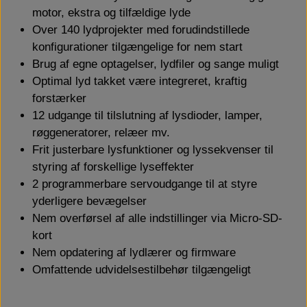
3D FILAMENT
motor, ekstra og tilfældige lyde
Over 140 lydprojekter med forudindstillede
ELEKTRONIK
LASTBILER
BYGGESÆT
konfigurationer tilgængelige for nem start
Brug af egne optagelser, lydfiler og sange muligt
Optimal lyd takket være integreret, kraftig
LASTBIL OPBYGNING
2 AKSLET
TRAILER
DIODER
ELEKTRONIK
LASTBILER
forstærker
12 udgange til tilslutning af lysdioder, lamper,
TRAILER OG PÅHÆNGSVOGN
DÆK OG FÆLGE
1,8 MM DIODE
ANHÆNGER
LEDNINGER
3 AKSLET
røggeneratorer, relæer mv.
LASTBIL OPBYGNING
2 AKSLET
TRAILER
DIODER
Frit justerbare lysfunktioner og lyssekvenser til
OPBYGNING
styring af forskellige lyseffekter
KRYMPEFLEX OG SPIRAL SLANGE
2,0 MM DIODER
4 AKSLET
KARDAN
2 programmerbare servoudgange til at styre
TRAILER OG PÅHÆNGSVOGN
DÆK OG FÆLGE
1,8 MM DIODE
ANHÆNGER
LEDNINGER
3 AKSLET
yderligere bevægelser
DÆK OG FÆLGE
TILBEHØR
OPBYGNING
Nem overførsel af alle indstillinger via Micro-SD-
AKSLER OG STYRTØJ
MODSTANDE
3 MM DIODE
KRYMPEFLEX OG SPIRAL SLANGE
2,0 MM DIODER
4 AKSLET
KARDAN
kort
BOR OG SNITTAPPER
KONGEBOLT
HYDRAULIK
Nem opdatering af lydlærer og firmware
DÆK OG FÆLGE
TILBEHØR
Omfattende udvidelsestilbehør tilgængeligt
FØRERHUS TILBEHØR
2X5 MM DIODER
ROTORBLINK
AKSLER OG STYRTØJ
MODSTANDE
3 MM DIODE
KÆDER, WIRE OG TILBEHØR
TIP SYSTEMER
LEIMBACH
VÆRKTØJ
BOR OG SNITTAPPER
KONGEBOLT
HYDRAULIK