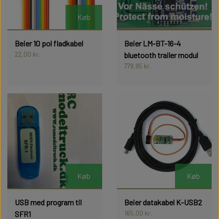
PLADER
MASKINER
TILBEHØR
Køb
HØJTALERE OG LYD MODULER
MAN TGX
BATTERIER OG TILBEHØR
SCANIA R620
Beier 10 pol fladkabel
Beier LM-BT-16-4
PLADER
INFRARØD OG BLUETOOTH
MERCEDES ACTROS
22,00 kr.
bluetooth trailer modul
HØJTALERE OG LYD MODULER
MAN TGX
779,95 kr.
MODULER
VOLVO FH16
INFRARØD OG BLUETOOTH
MERCEDES ACTROS
MOTORER
MODULER
VOLVO FH16
SENDER OG MODTAGER
MOTORER
LYGTER OG LYSPRINT
Køb
Køb
SENDER OG MODTAGER
USB med program til
Beier datakabel K-USB2
DIVERSE ELEKTRONIK
SLINGER LYGTER
LYGTER OG LYSPRINT
165,00 kr.
SFR1