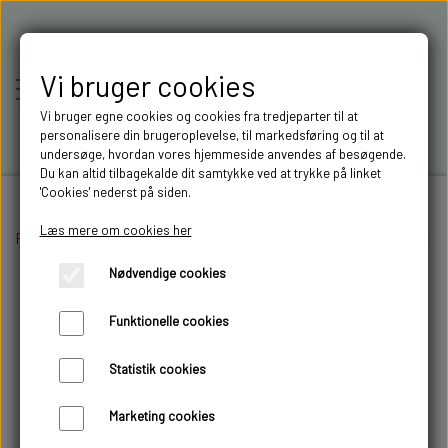
Vi bruger cookies
Vi bruger egne cookies og cookies fra tredjeparter til at
personalisere din brugeroplevelse, til markedsføring og til at
undersøge, hvordan vores hjemmeside anvendes af besøgende.
Du kan altid tilbagekalde dit samtykke ved at trykke på linket
'Cookies' nederst på siden.
Læs mere om cookies her
Forside
Elektronik
RC-MODELLER,
On/Off moduler
Cti PS2BR Bremse- og bak
Nødvendige cookies
MODELTRUCKS,
Funktionelle cookies
MODELLASTBILER & 3D
Statistik cookies
FILAMENT I AARHUS M.FL.
Marketing cookies