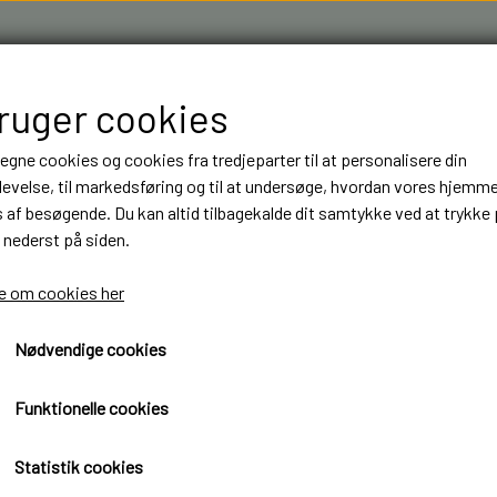
bruger cookies
 egne cookies og cookies fra tredjeparter til at personalisere din
evelse, til markedsføring og til at undersøge, hvordan vores hjemm
af besøgende. Du kan altid tilbagekalde dit samtykke ved at trykke 
 nederst på siden.
R & 3D FILAMENT I AARHUS M.FL.
OM OS
KONTAKT
 om cookies her
Nødvendige cookies
NT
NT
BYGGESÆT
BYGGESÆT
ELEKTRONIK
ELEKTRONIK
LASTBILER
LASTBILER
DIODER
DIODER
L -Parts
Funktionelle cookies
TRAILER
TRAILER
LEDNINGER
LEDNINGER
99,00 kr.
Statistik cookies
ANHÆNGER
ANHÆNGER
KRYMPEFLEX OG SPIRAL SLANGE
KRYMPEFLEX OG SPIRAL SLANGE