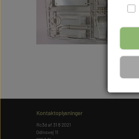
Kontaktoplysninger
Rc3d af 31 8 2021
Odinsvej 11