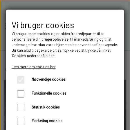
Vi bruger cookies
Vi bruger egne cookies og cookies fra tredjeparter til at
personalisere din brugeroplevelse, til markedsføring og til at
undersøge, hvordan vores hjemmeside anvendes af besøgende.
Du kan altid tilbagekalde dit samtykke ved at trykke på linket
'Cookies' nederst på siden.
Læs mere om cookies her
Forside
Elektronik
RC-MODELLER,
Batterier og tilbehør
Lipo pose 18x22 cm
Nødvendige cookies
MODELTRUCKS,
Funktionelle cookies
MODELLASTBILER & 3D
Statistik cookies
FILAMENT I AARHUS M.FL.
Marketing cookies