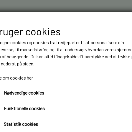
bruger cookies
 egne cookies og cookies fra tredjeparter til at personalisere din
evelse, til markedsføring og til at undersøge, hvordan vores hjemm
af besøgende. Du kan altid tilbagekalde dit samtykke ved at trykke 
 nederst på siden.
R & 3D FILAMENT I AARHUS M.FL.
OM OS
KONTAKT
 om cookies her
Nødvendige cookies
NT
NT
BYGGESÆT
BYGGESÆT
ELEKTRONIK
ELEKTRONIK
er 12 kanals 2,4 Ghz
LASTBILER
LASTBILER
DIODER
DIODER
Modtager 12 kanals 2,4 Ghz
Funktionelle cookies
TRAILER
TRAILER
LEDNINGER
LEDNINGER
290,00 kr.
Statistik cookies
ANHÆNGER
ANHÆNGER
KRYMPEFLEX OG SPIRAL SLANGE
KRYMPEFLEX OG SPIRAL SLANGE