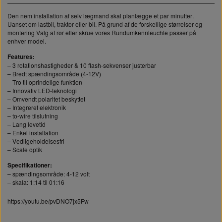
3D FILAMENT
Den nem installation af selv lægmand skal planlægge et par minutter.
Uanset om lastbil, traktor eller bil. På grund af de forskellige størrelser og
ELEKTRONIK
LASTBILER
BYGGESÆT
montering Valg af rør eller skrue vores Rundumkennleuchte passer på
enhver model.
Features:
LASTBIL OPBYGNING
2 AKSLET
TRAILER
DIODER
– 3 rotationshastigheder & 10 flash-sekvenser justerbar
ELEKTRONIK
LASTBILER
– Bredt spændingsområde (4-12V)
– Tro til oprindelige funktion
– Innovativ LED-teknologi
TRAILER OG PÅHÆNGSVOGN
DÆK OG FÆLGE
1,8 MM DIODE
ANHÆNGER
LEDNINGER
3 AKSLET
– Omvendt polaritet beskyttet
LASTBIL OPBYGNING
2 AKSLET
TRAILER
DIODER
– Integreret elektronik
OPBYGNING
– to-wire tilslutning
– Lang levetid
KRYMPEFLEX OG SPIRAL SLANGE
2,0 MM DIODER
4 AKSLET
KARDAN
– Enkel installation
TRAILER OG PÅHÆNGSVOGN
DÆK OG FÆLGE
1,8 MM DIODE
ANHÆNGER
LEDNINGER
3 AKSLET
– Vedligeholdelsesfri
DÆK OG FÆLGE
TILBEHØR
– Scale optik
OPBYGNING
AKSLER OG STYRTØJ
MODSTANDE
3 MM DIODE
Specifikationer:
KRYMPEFLEX OG SPIRAL SLANGE
2,0 MM DIODER
4 AKSLET
KARDAN
– spændingsområde: 4-12 volt
BOR OG SNITTAPPER
KONGEBOLT
HYDRAULIK
– skala: 1:14 til 01:16
DÆK OG FÆLGE
TILBEHØR
FØRERHUS TILBEHØR
2X5 MM DIODER
ROTORBLINK
AKSLER OG STYRTØJ
MODSTANDE
3 MM DIODE
https://youtu.be/pvDNO7jx5Fw
KÆDER, WIRE OG TILBEHØR
TIP SYSTEMER
LEIMBACH
VÆRKTØJ
BOR OG SNITTAPPER
KONGEBOLT
HYDRAULIK