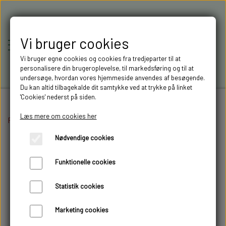
Vi bruger cookies
Vi bruger egne cookies og cookies fra tredjeparter til at
personalisere din brugeroplevelse, til markedsføring og til at
undersøge, hvordan vores hjemmeside anvendes af besøgende.
Du kan altid tilbagekalde dit samtykke ved at trykke på linket
'Cookies' nederst på siden.
Læs mere om cookies her
Forside
Elektronik
RC-MODELLER,
Rotorblink
Pistenking rotorblink BR
Nødvendige cookies
MODELTRUCKS,
Funktionelle cookies
MODELLASTBILER & 3D
Statistik cookies
FILAMENT I AARHUS M.FL.
Marketing cookies