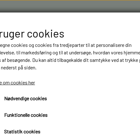
bruger cookies
 egne cookies og cookies fra tredjeparter til at personalisere din
evelse, til markedsføring og til at undersøge, hvordan vores hjemm
af besøgende. Du kan altid tilbagekalde dit samtykke ved at trykke 
 nederst på siden.
R & 3D FILAMENT I AARHUS M.FL.
OM OS
KONTAKT
 om cookies her
Nødvendige cookies
NT
NT
BYGGESÆT
BYGGESÆT
ELEKTRONIK
ELEKTRONIK
ygter
Positionslamper v4
LASTBILER
LASTBILER
DIODER
DIODER
Positionslamper v4
Funktionelle cookies
TRAILER
TRAILER
LEDNINGER
LEDNINGER
139,95 kr.
Statistik cookies
ANHÆNGER
ANHÆNGER
KRYMPEFLEX OG SPIRAL SLANGE
KRYMPEFLEX OG SPIRAL SLANGE