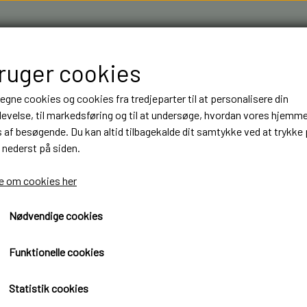
bruger cookies
 egne cookies og cookies fra tredjeparter til at personalisere din
evelse, til markedsføring og til at undersøge, hvordan vores hjemm
af besøgende. Du kan altid tilbagekalde dit samtykke ved at trykke 
 nederst på siden.
R & 3D FILAMENT I AARHUS M.FL.
OM OS
KONTAKT
 om cookies her
Nødvendige cookies
NT
NT
BYGGESÆT
BYGGESÆT
ELEKTRONIK
ELEKTRONIK
 og baglygter
SCALECLUB 1/14 SCANIA 770S Baglygte printkort 2-3
LASTBILER
LASTBILER
DIODER
DIODER
SCALECLUB 1/14 SCANIA 7
Funktionelle cookies
TRAILER
TRAILER
LEDNINGER
LEDNINGER
printkort 2-3V til Tamiya
Statistik cookies
ANHÆNGER
ANHÆNGER
KRYMPEFLEX OG SPIRAL SLANGE
KRYMPEFLEX OG SPIRAL SLANGE