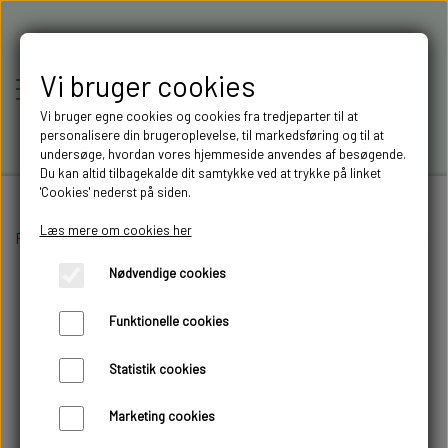
Vi bruger cookies
Vi bruger egne cookies og cookies fra tredjeparter til at
personalisere din brugeroplevelse, til markedsføring og til at
undersøge, hvordan vores hjemmeside anvendes af besøgende.
Du kan altid tilbagekalde dit samtykke ved at trykke på linket
'Cookies' nederst på siden.
Læs mere om cookies her
Forside
Byggesæt
RC-MODELLER,
Lastbiler
3 akslet
Scania R620 6x4 HIGH
Nødvendige cookies
MODELTRUCKS,
Funktionelle cookies
MODELLASTBILER & 3D
Statistik cookies
FILAMENT I AARHUS M.FL.
Marketing cookies