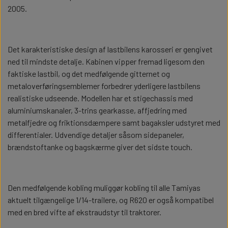
3D FILAMENT
2005.
ELEKTRONIK
LASTBILER
BYGGESÆT
Det karakteristiske design af lastbilens karosseri er gengivet
ned til mindste detalje. Kabinen vipper fremad ligesom den
LASTBIL OPBYGNING
2 AKSLET
TRAILER
DIODER
ELEKTRONIK
LASTBILER
faktiske lastbil, og det medfølgende gitternet og
metaloverføringsemblemer forbedrer yderligere lastbilens
TRAILER OG PÅHÆNGSVOGN
DÆK OG FÆLGE
1,8 MM DIODE
ANHÆNGER
LEDNINGER
3 AKSLET
realistiske udseende. Modellen har et stigechassis med
LASTBIL OPBYGNING
2 AKSLET
TRAILER
DIODER
aluminiumskanaler, 3-trins gearkasse, affjedring med
OPBYGNING
metalfjedre og friktionsdæmpere samt bagaksler udstyret med
KRYMPEFLEX OG SPIRAL SLANGE
2,0 MM DIODER
4 AKSLET
KARDAN
differentialer. Udvendige detaljer såsom sidepaneler,
TRAILER OG PÅHÆNGSVOGN
DÆK OG FÆLGE
1,8 MM DIODE
ANHÆNGER
LEDNINGER
3 AKSLET
brændstoftanke og bagskærme giver det sidste touch.
DÆK OG FÆLGE
TILBEHØR
OPBYGNING
AKSLER OG STYRTØJ
MODSTANDE
3 MM DIODE
KRYMPEFLEX OG SPIRAL SLANGE
2,0 MM DIODER
4 AKSLET
KARDAN
BOR OG SNITTAPPER
KONGEBOLT
HYDRAULIK
Den medfølgende kobling muliggør kobling til alle Tamiyas
DÆK OG FÆLGE
TILBEHØR
aktuelt tilgængelige 1/14-trailere, og R620 er også kompatibel
FØRERHUS TILBEHØR
2X5 MM DIODER
ROTORBLINK
AKSLER OG STYRTØJ
MODSTANDE
3 MM DIODE
med en bred vifte af ekstraudstyr til traktorer.
KÆDER, WIRE OG TILBEHØR
TIP SYSTEMER
LEIMBACH
VÆRKTØJ
BOR OG SNITTAPPER
KONGEBOLT
HYDRAULIK