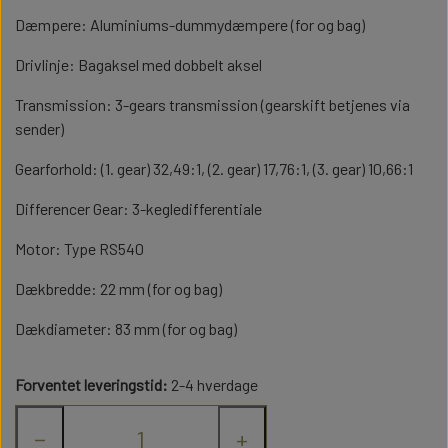
PLADER
MASKINER
TILBEHØR
Dæmpere: Aluminiums-dummydæmpere (for og bag)
HØJTALERE OG LYD MODULER
MAN TGX
BATTERIER OG TILBEHØR
SCANIA R620
Drivlinje: Bagaksel med dobbelt aksel
PLADER
Transmission: 3-gears transmission (gearskift betjenes via
INFRARØD OG BLUETOOTH
MERCEDES ACTROS
HØJTALERE OG LYD MODULER
MAN TGX
sender)
MODULER
Gearforhold: (1. gear) 32,49:1, (2. gear) 17,76:1, (3. gear) 10,66:1
VOLVO FH16
INFRARØD OG BLUETOOTH
MERCEDES ACTROS
Differencer Gear: 3-kegledifferentiale
MOTORER
MODULER
Motor: Type RS540
VOLVO FH16
SENDER OG MODTAGER
Dækbredde: 22 mm (for og bag)
MOTORER
Dækdiameter: 83 mm (for og bag)
LYGTER OG LYSPRINT
SENDER OG MODTAGER
Forventet leveringstid:
2-4 hverdage
DIVERSE ELEKTRONIK
SLINGER LYGTER
LYGTER OG LYSPRINT
−
+