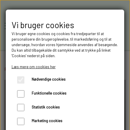
Vi bruger cookies
Vi bruger egne cookies og cookies fra tredjeparter til at
personalisere din brugeroplevelse, til markedsføring og til at
undersøge, hvordan vores hjemmeside anvendes af besøgende.
Du kan altid tilbagekalde dit samtykke ved at trykke på linket
'Cookies' nederst på siden.
Læs mere om cookies her
Forside
Lastbil opbygning
RC-MODELLER,
Aksler og styrtøj
Sporstang lige
Nødvendige cookies
MODELTRUCKS,
Funktionelle cookies
MODELLASTBILER & 3D
Statistik cookies
FILAMENT I AARHUS M.FL.
Marketing cookies