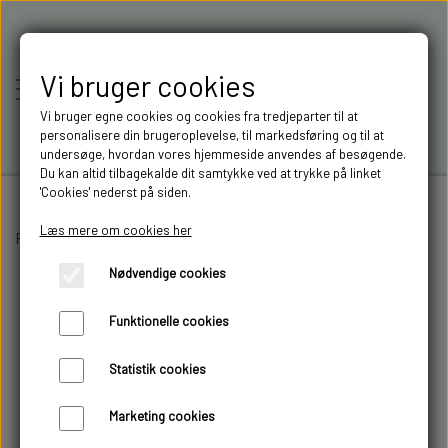
Vi bruger cookies
Vi bruger egne cookies og cookies fra tredjeparter til at
personalisere din brugeroplevelse, til markedsføring og til at
undersøge, hvordan vores hjemmeside anvendes af besøgende.
Du kan altid tilbagekalde dit samtykke ved at trykke på linket
'Cookies' nederst på siden.
Læs mere om cookies her
Forside
Maling og tilbehør
RC-MODELLER,
Tamiya spraymaling
TS-86 PURE R
Nødvendige cookies
MODELTRUCKS,
Funktionelle cookies
MODELLASTBILER & 3D
Statistik cookies
FILAMENT I AARHUS M.FL.
Marketing cookies