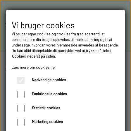
Vi bruger cookies
Vi bruger egne cookies og cookies fra tredjeparter til at
personalisere din brugeroplevelse, til markedsføring og til at
undersøge, hvordan vores hjemmeside anvendes af besøgende.
Du kan altid tilbagekalde dit samtykke ved at trykke på linket
'Cookies' nederst på siden.
Læs mere om cookies her
Forside
Elektronik
RC-MODELLER,
Lygter og lysprint
Kofanger og baglygter
Nødvendige cookies
MODELTRUCKS,
Funktionelle cookies
MODELLASTBILER & 3D
Statistik cookies
FILAMENT I AARHUS M.FL.
Marketing cookies