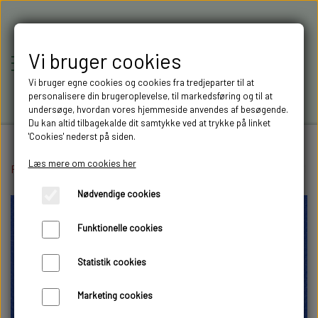
Vi bruger cookies
Vi bruger egne cookies og cookies fra tredjeparter til at
personalisere din brugeroplevelse, til markedsføring og til at
undersøge, hvordan vores hjemmeside anvendes af besøgende.
Du kan altid tilbagekalde dit samtykke ved at trykke på linket
'Cookies' nederst på siden.
Læs mere om cookies her
Forside
Elektronik
RC-MODELLER,
Lygter og lysprint
Lygteprint
Volvo FH16 l
Nødvendige cookies
MODELTRUCKS,
Funktionelle cookies
MODELLASTBILER & 3D
Statistik cookies
FILAMENT I AARHUS M.FL.
Marketing cookies