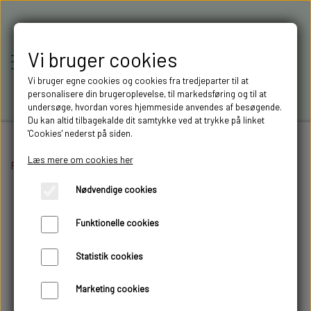
Vi bruger cookies
Vi bruger egne cookies og cookies fra tredjeparter til at
personalisere din brugeroplevelse, til markedsføring og til at
undersøge, hvordan vores hjemmeside anvendes af besøgende.
Du kan altid tilbagekalde dit samtykke ved at trykke på linket
'Cookies' nederst på siden.
Læs mere om cookies her
Forside
Elektronik
RC-MODELLER,
Stik og kabler
XT 60+ stik
Nødvendige cookies
MODELTRUCKS,
Funktionelle cookies
MODELLASTBILER & 3D
Statistik cookies
FILAMENT I AARHUS M.FL.
Marketing cookies